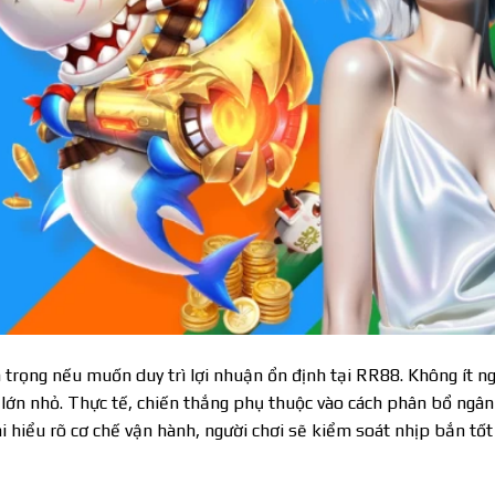
 trọng nếu muốn duy trì lợi nhuận ổn định tại RR88. Không ít n
u lớn nhỏ. Thực tế, chiến thắng phụ thuộc vào cách phân bổ ngân
i hiểu rõ cơ chế vận hành, người chơi sẽ kiểm soát nhịp bắn tốt