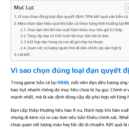
Mục Lục
Vì sao chọn đúng loại đạn quyết định 70% kết quả ván bắn cá
Mẹo chọn đạn hiệu quả khi bắn cá theo từng tình huống tại R
Chọn đạn nhỏ khi bàn xuất hiện nhiều mục tiêu giá trị thấp
Tăng cấp đạn có tính toán khi mục tiêu lớn lộ diện
Kết hợp đạn trung và cao để giữ nhịp lợi nhuận
Quan sát số lượng người chơi để điều chỉnh cấp đạn hợp lý
Lời kết
Vì sao chọn đúng loại đạn quyết đ
Trong game bắn cá tại
RR88
, mỗi viên đạn đều tương ứng 
hao hụt nhanh chóng dù mục tiêu chưa bị hạ gục. Chính vì 
mạnh nhất, mà là xác định đúng cấp độ phù hợp với từng 
Đạn cấp thấp thường tiêu hao ít xu, thích hợp khi bàn xuấ
nhưng đi kèm rủi ro cao hơn nếu bắn thiếu chính xác. Nhiề
chưa quan sát lượng máu hay tốc độ di chuyển. Kết quả là