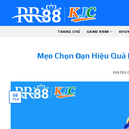
Skip
to
content
TRANG CHỦ
GAME RR88
KHUY
Mẹo Chọn Đạn Hiệu Quả 
POSTED 
08
Th4