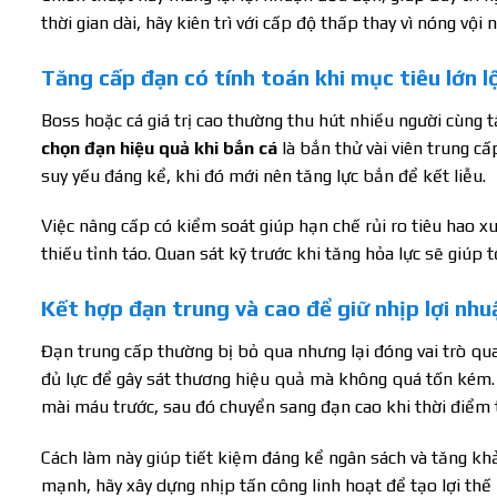
thời gian dài, hãy kiên trì với cấp độ thấp thay vì nóng vộ
Tăng cấp đạn có tính toán khi mục tiêu lớn l
Boss hoặc cá giá trị cao thường thu hút nhiều người cùng 
chọn đạn hiệu quả khi bắn cá
là bắn thử vài viên trung c
suy yếu đáng kể, khi đó mới nên tăng lực bắn để kết liễu.
Việc nâng cấp có kiểm soát giúp hạn chế rủi ro tiêu hao 
thiếu tỉnh táo. Quan sát kỹ trước khi tăng hỏa lực sẽ giúp tố
Kết hợp đạn trung và cao để giữ nhịp lợi nhu
Đạn trung cấp thường bị bỏ qua nhưng lại đóng vai trò qua
đủ lực để gây sát thương hiệu quả mà không quá tốn kém
mài máu trước, sau đó chuyển sang đạn cao khi thời điểm 
Cách làm này giúp tiết kiệm đáng kể ngân sách và tăng khả
mạnh, hãy xây dựng nhịp tấn công linh hoạt để tạo lợi thế