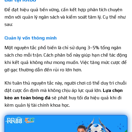
Để đạt hiệu quả bền vững, cần kết hợp phân tích chuyên
môn với quản lý ngân sách và kiểm soát tâm lý. Cụ thể như
sau:
Quản lý vốn thông minh
Một nguyên tắc phổ biến là chỉ sử dụng 3–5% tổng ngân
sách cho mỗi trận. Cách phân bổ này giúp hạn chế tác động
khi kết quả không như mong muốn. Việc tăng mức cược để
gỡ gạc thường dẫn đến rủi ro lớn hơn.
Khi tuân thủ nguyên tắc này, người chơi có thể duy trì chuỗi
đặt cược ổn định mà không chịu áp lực quá lớn.
Lựa chọn
kèo an toàn bóng đá
sẽ phát huy tối đa hiệu quả khi đi
kèm quản lý tài chính khoa học.