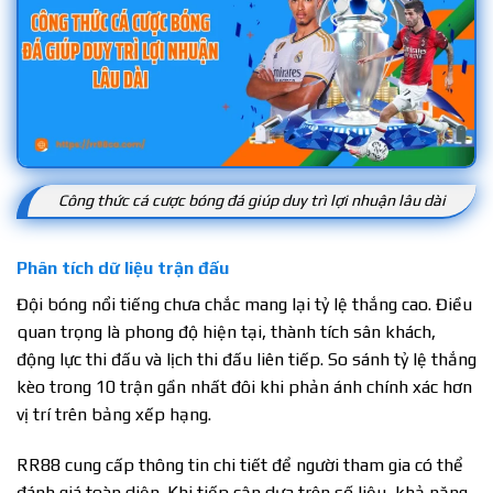
Công thức cá cược bóng đá giúp duy trì lợi nhuận lâu dài
Phân tích dữ liệu trận đấu
Đội bóng nổi tiếng chưa chắc mang lại tỷ lệ thắng cao. Điều
quan trọng là phong độ hiện tại, thành tích sân khách,
động lực thi đấu và lịch thi đấu liên tiếp. So sánh tỷ lệ thắng
kèo trong 10 trận gần nhất đôi khi phản ánh chính xác hơn
vị trí trên bảng xếp hạng.
RR88 cung cấp thông tin chi tiết để người tham gia có thể
đánh giá toàn diện. Khi tiếp cận dựa trên số liệu, khả năng