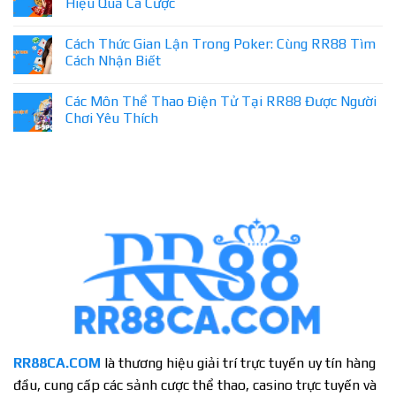
Hiệu Quả Cá Cược
Cách Thức Gian Lận Trong Poker: Cùng RR88 Tìm
Cách Nhận Biết
Các Môn Thể Thao Điện Tử Tại RR88 Được Người
Chơi Yêu Thích
RR88CA.COM
là thương hiệu giải trí trực tuyến uy tín hàng
đầu, cung cấp các sảnh cược thể thao, casino trực tuyến và