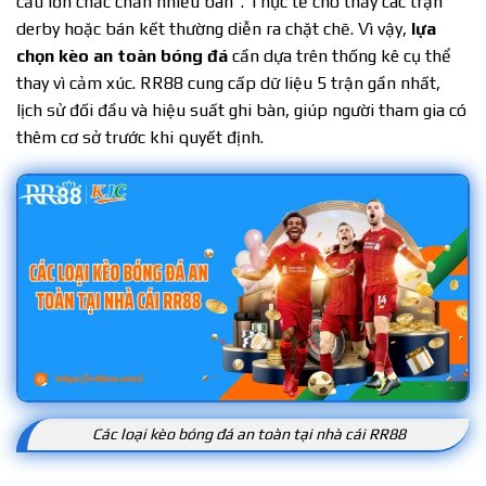
cầu lớn chắc chắn nhiều bàn”. Thực tế cho thấy các trận
derby hoặc bán kết thường diễn ra chặt chẽ. Vì vậy,
lựa
chọn kèo an toàn bóng đá
cần dựa trên thống kê cụ thể
thay vì cảm xúc. RR88 cung cấp dữ liệu 5 trận gần nhất,
lịch sử đối đầu và hiệu suất ghi bàn, giúp người tham gia có
thêm cơ sở trước khi quyết định.
Các loại kèo bóng đá an toàn tại nhà cái RR88