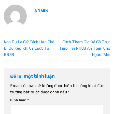
ADMIN
Kèo Dụ Là Gì? Cách Hạn Chế
Cách Tham Gia Đá Gà Trực
Bị Dụ Kèo Khi Cá Cược Tại
Tiếp Tại RR88 An Toàn Cho
RR88
Người Mới
Để lại một bình luận
Email của bạn sẽ không được hiển thị công khai.
Các
trường bắt buộc được đánh dấu
*
Bình luận
*