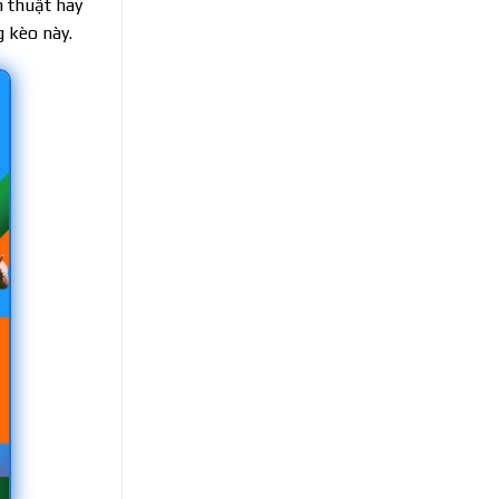
n thuật hay
g kèo này.