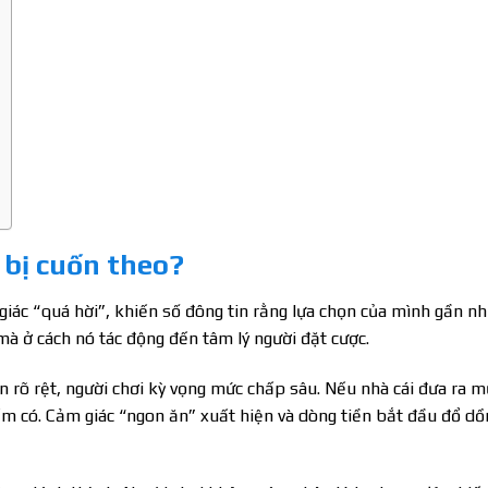
ễ bị cuốn theo?
 giác “quá hời”, khiến số đông tin rằng lựa chọn của mình gần n
à ở cách nó tác động đến tâm lý người đặt cược.
 rõ rệt, người chơi kỳ vọng mức chấp sâu. Nếu nhà cái đưa ra 
iếm có. Cảm giác “ngon ăn” xuất hiện và dòng tiền bắt đầu đổ d