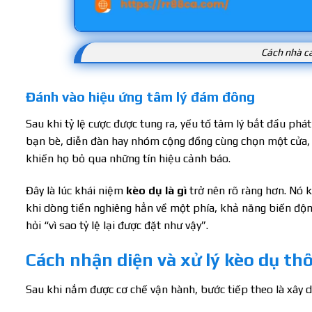
Cách nhà cá
Đánh vào hiệu ứng tâm lý đám đông
Sau khi tỷ lệ cược được tung ra, yếu tố tâm lý bắt đầu phá
bạn bè, diễn đàn hay nhóm cộng đồng cùng chọn một cửa, 
khiến họ bỏ qua những tín hiệu cảnh báo.
Đây là lúc khái niệm
kèo dụ là gì
trở nên rõ ràng hơn. Nó k
khi dòng tiền nghiêng hẳn về một phía, khả năng biến động
hỏi “vì sao tỷ lệ lại được đặt như vậy”.
Cách nhận diện và xử lý kèo dụ th
Sau khi nắm được cơ chế vận hành, bước tiếp theo là xây 