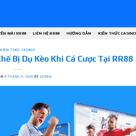
ẾN MÃI RR88
LIÊN HỆ RR88
HƯỚNG DẪN
KIẾN THỨC CASIN
KIẾN THỨC CASINO
hế Bị Dụ Kèo Khi Cá Cược Tại RR88
ON
8 THÁNG 4, 2026
BY
ADMIN