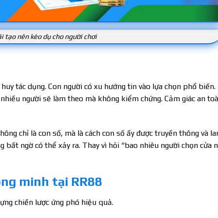
i tạo nên kèo dụ cho người chơi
t huy tác dụng. Con người có xu hướng tin vào lựa chọn phổ biến.
nhiều người sẽ làm theo mà không kiểm chứng. Cảm giác an toà
hông chỉ là con số, mà là cách con số ấy được truyền thông và la
 bất ngờ có thể xảy ra. Thay vì hỏi “bao nhiêu người chọn cửa n
ông minh tại RR88
dựng chiến lược ứng phó hiệu quả.