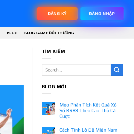
ĐĂNG NHẬP
ĐĂNG KÝ
O
BLOG
BLOG GAME ĐỔI THƯỞNG
TÌM KIẾM
BLOG MỚI
Mẹo Phân Tích Kết Quả Xổ
Số RR88 Theo Cao Thủ Cá
Cược
Cách Tính Lô Đề Miền Nam