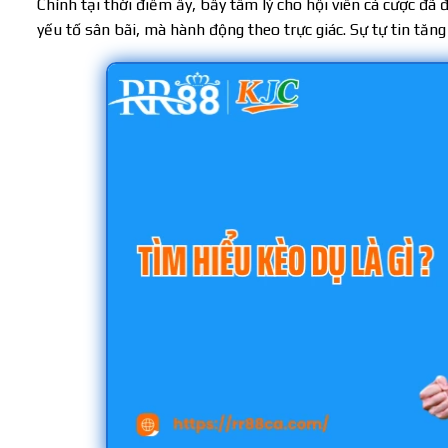
Chính tại thời điểm ấy, bẫy tâm lý cho hội viên cá cược đã
yếu tố sân bãi, mà hành động theo trực giác. Sự tự tin tăn