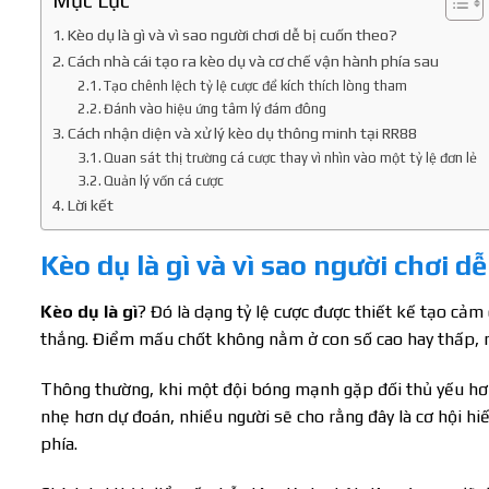
Kèo dụ là gì và vì sao người chơi dễ bị cuốn theo?
Cách nhà cái tạo ra kèo dụ và cơ chế vận hành phía sau
Tạo chênh lệch tỷ lệ cược để kích thích lòng tham
Đánh vào hiệu ứng tâm lý đám đông
Cách nhận diện và xử lý kèo dụ thông minh tại RR88
Quan sát thị trường cá cược thay vì nhìn vào một tỷ lệ đơn lẻ
Quản lý vốn cá cược
Lời kết
Kèo dụ là gì và vì sao người chơi d
Kèo dụ là gì
? Đó là dạng tỷ lệ cược được thiết kế tạo cảm
thắng. Điểm mấu chốt không nằm ở con số cao hay thấp, m
Thông thường, khi một đội bóng mạnh gặp đối thủ yếu hơn
nhẹ hơn dự đoán, nhiều người sẽ cho rằng đây là cơ hội h
phía.