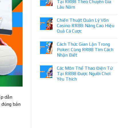
Tại RR88 Theo Chuyên Gia
Lâu Năm
Chiến Thuật Quản Lý Vốn
Casino RR88: Nâng Cao Hiệu
Quả Cá Cược
Cách Thức Gian Lận Trong
Poker: Cùng RR88 Tìm Cách
Nhận Biết
Các Môn Thể Thao Điện Tử
Tại RR88 Được Người Chơi
Yêu Thích
ấp dẫn
ểu đúng bản