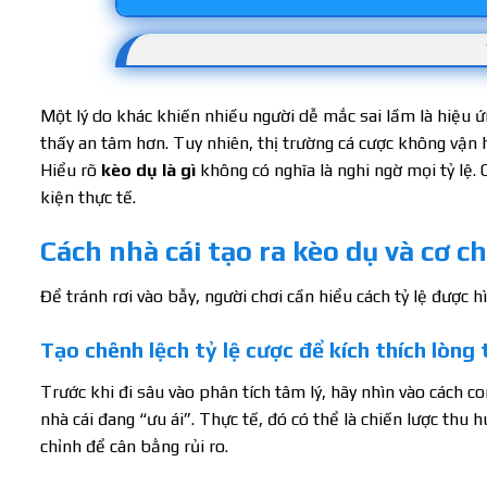
Một lý do khác khiến nhiều người dễ mắc sai lầm là hiệu 
thấy an tâm hơn. Tuy nhiên, thị trường cá cược không vận
Hiểu rõ
kèo dụ là gì
không có nghĩa là nghi ngờ mọi tỷ lệ.
kiện thực tế.
Cách nhà cái tạo ra kèo dụ và cơ c
Để tránh rơi vào bẫy, người chơi cần hiểu cách tỷ lệ được h
Tạo chênh lệch tỷ lệ cược để kích thích lòng
Trước khi đi sâu vào phân tích tâm lý, hãy nhìn vào cách 
nhà cái đang “ưu ái”. Thực tế, đó có thể là chiến lược thu 
chỉnh để cân bằng rủi ro.