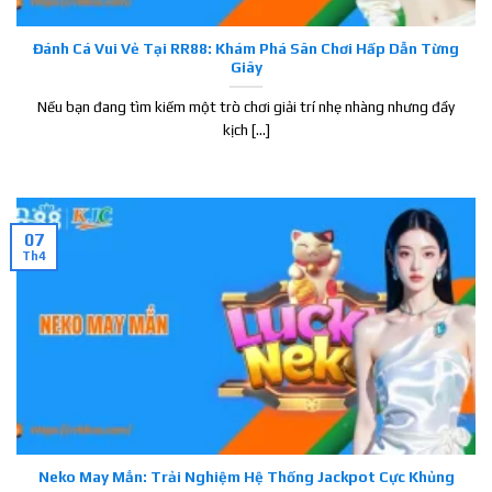
Đánh Cá Vui Vẻ Tại RR88: Khám Phá Sân Chơi Hấp Dẫn Từng
Giây
Nếu bạn đang tìm kiếm một trò chơi giải trí nhẹ nhàng nhưng đầy
kịch [...]
07
Th4
Neko May Mắn: Trải Nghiệm Hệ Thống Jackpot Cực Khủng