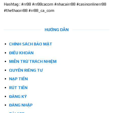
Hashtag : #rr88 #rr88cacom #nhacairr88 #casinonlinerr88
#thethaorr88 #rr88_ca_com
HƯỚNG DẪN
CHÍNH SÁCH BẢO MẬT
ĐIỀU KHOẢN
MIỄN TRỪ TRÁCH NHIỆM
QUYỀN RIÊNG TƯ
NẠP TIỀN
RÚT TIỀN
ĐĂNG KÝ
ĐĂNG NHẬP