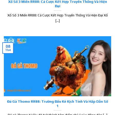
Xổ Số 3 Miền RR88: Cá Cược Kết Hợp Truyền Thống Và Hiện
Đại
Xổ Số 3 Miền RR88: Cá Cược Kết Hợp Truyền Thống Và Hiện Đại Xổ
[...]
08
Th4
Đá Gà Thomo RR88: Trường Đấu Kê Kịch Tính Và Hấp Dẫn Số
1