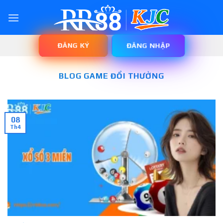
Skip
to
content
ĐĂNG NHẬP
ĐĂNG KÝ
BLOG GAME ĐỔI THƯỞNG
08
Th4