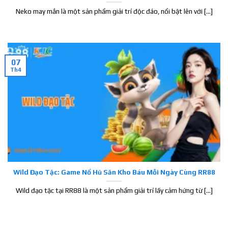
Neko may mắn là một sản phẩm giải trí độc đáo, nổi bật lên với [...]
07
Th4
Wild Đạo Tặc: Game Nổ Hũ Săn Kho Báu Mỗi Ngày Cùng RR88
Wild đạo tặc tại RR88 là một sản phẩm giải trí lấy cảm hứng từ [...]