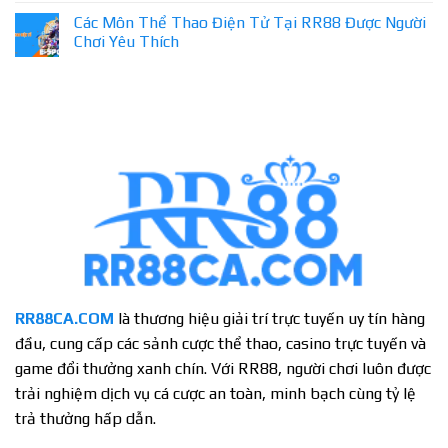
Các Môn Thể Thao Điện Tử Tại RR88 Được Người
Chơi Yêu Thích
RR88CA.COM
là thương hiệu giải trí trực tuyến uy tín hàng
đầu, cung cấp các sảnh cược thể thao, casino trực tuyến và
game đổi thưởng xanh chín. Với RR88, người chơi luôn được
trải nghiệm dịch vụ cá cược an toàn, minh bạch cùng tỷ lệ
trả thưởng hấp dẫn.